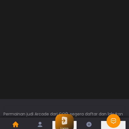
Permainan judi Arcade dari CQ9, segera daftar dan lakukan
deposit untuk mendapatkan bonus menarik dari permainan
arcade
Login