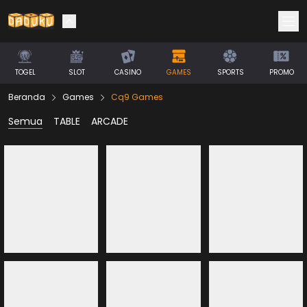
TOGEL
SLOT
CASINO
GAMES
SPORTS
PROMO
Beranda
Games
Cq9 Games
Semua
TABLE
ARCADE
Thai Pok Deng
K.O. Island
Thai Fish Prawn Crab