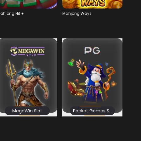
ahjong Hit +
Mahjong Ways
Demo
Main Game
Main Game
MegaWin Slot
Pocket Games Soft