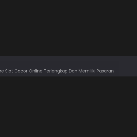
 Slot Gacor Online Terlengkap Dan Memiliki Pasaran
NA ,OVO ,GOPAY ,LINKAJA ,PULSA DAN SHOPEEPAY.
P
erupdate saat ini.
ain Game
ain Game
ain Game
Demo
Demo
Demo
ain Game
ain Game
ain Game
Hubungi Kami