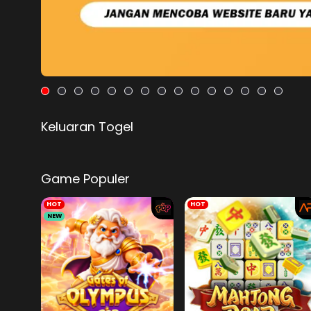
Keluaran Togel
Game Populer
HOT
HOT
NEW