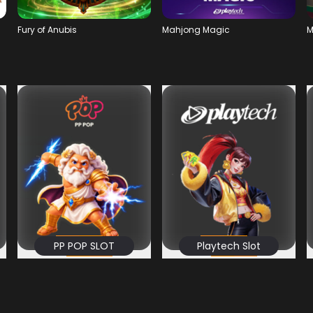
Fury of Anubis
Mahjong Magic
M
Demo
Main Game
Main Game
PP POP SLOT
Playtech Slot