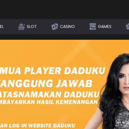
Selamat! Anda mendapatkan saldo
IDR 0
EL
SLOT
CASINO
GAMES
Klaim Saldo