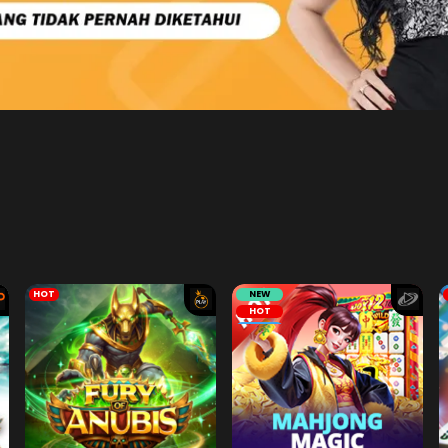
HOT
NEW
HOT
PROMO