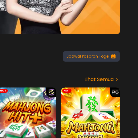
Jadwal Pasaran Togel
>
Lihat Semua
HOT
HOT