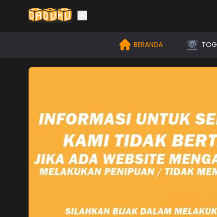
BERANDA
TOG