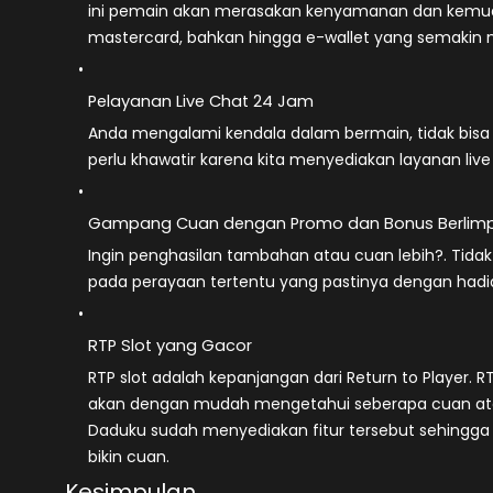
ini pemain akan merasakan kenyamanan dan kemuda
mastercard, bahkan hingga e-wallet yang semakin
Pelayanan Live Chat 24 Jam
Anda mengalami kendala dalam bermain, tidak bisa m
perlu khawatir karena kita menyediakan layanan li
Gampang Cuan dengan Promo dan Bonus Berlim
Ingin penghasilan tambahan atau cuan lebih?. Tidak
pada perayaan tertentu yang pastinya dengan hadi
RTP Slot yang Gacor
RTP slot adalah kepanjangan dari Return to Player
akan dengan mudah mengetahui seberapa cuan atau g
Daduku sudah menyediakan fitur tersebut sehing
bikin cuan.
Kesimpulan