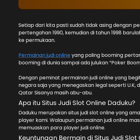
Setiap dari kita pasti sudah tidak asing dengan per
pertengahan 1990, kemudian di tahun 1998 barula
ke permukaan.
Permainan judi online
yang paling booming pertam
booming di dunia sampai ada julukan “Poker Boom”.
Dengan peminat permainan judi online yang begit
negara saja yang menegaskan legal seperti U.K, 
Qatar Sisanya masih abu-abu.
Apa itu Situs Judi Slot Online Daduku?
Daduku merupakan situs judi slot online yang 
player kami. Walaupun permainan judi online mas
memuaskan para player judi online.
Keuntungan Bermain di Situs Judi Slot