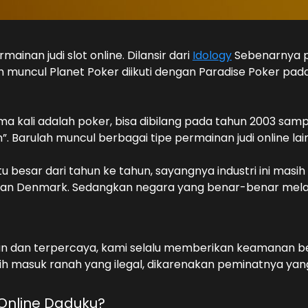
mainan judi slot online. Dilansir dari
Idology
Sebenarnya pe
h muncul Planet Poker diikuti dengan Paradise Poker pa
a kali adalah poker, bisa dibilang pada tahun 2003 sam
 Barulah muncul berbagai tipe permainan judi online lainn
u besar dari tahun ke tahun, sayangnya industri ini mas
dan Denmark. Sedangkan negara yang benar-benar melaran
aman dan terpercaya, kami selalu memberikan keamanan
ih masuk ranah yang ilegal, dikarenakan peminatnya yang
 Online Daduku?