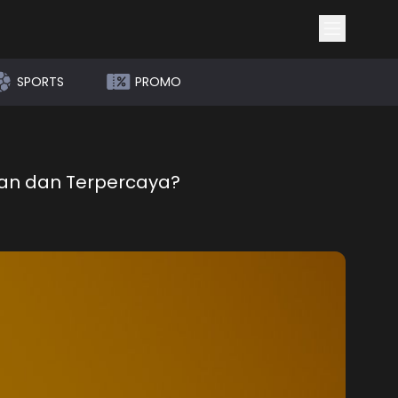
SPORTS
PROMO
man dan Terpercaya?