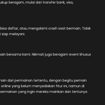
 beragam, mulai dari transfer bank, visa,
 bisa daftar, atau mengalami crash saat bermain. Tidak
 siap melayani.
ermain bersama kami. Nikmati juga beragam event khusus
emain dari permainan tertentu, dengan begitu pemain
online yang belum menyediakan fitur ini, namun di
permainan yang ingin mereka mainkan dan tentunya